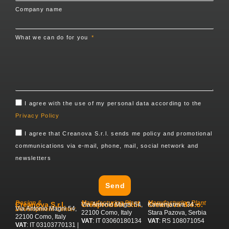
Company name
What we can do for you
I agree with the use of my personal data according to the
Privacy Policy
I agree that Creanova S.r.l. sends me policy and promotional
communications via e-mail, phone, mail, social network and
newsletters
Send
Design &
Manufacturing Plant
Manufacturing Plant
Creanova S.r.l.
Creaproduct S.r.l.
Creanova d.o.o.
Via Antonio Magni 54,
Kamenjareva 34 –
Via Antonio Magni 54,
Development Center
22100 Como, Italy
Stara Pazova, Serbia
22100 Como, Italy
VAT
: IT 03060180134
VAT
: RS 108071054
VAT
: IT 03103770131 |