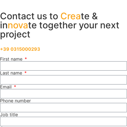
Contact us to
Crea
te &
in
nova
te together your next
project
Feel free to call us directly at
+39 0315000293
First name
Last name
Email
Phone number
Job title